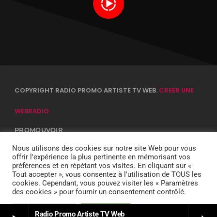
COPYRIGHT RADIO PROMO ARTISTE TV WEB.
CREER UNE
WEBRADIO
PROMOUVOIR
CONTACTS
EQUIPE
Nous utilisons des cookies sur notre site Web pour vous
CONFIDENTIALITÉ
offrir l'expérience la plus pertinente en mémorisant vos
DJ
préférences et en répétant vos visites. En cliquant sur «
Tout accepter », vous consentez à l'utilisation de TOUS les
cookies. Cependant, vous pouvez visiter les « Paramètres
des cookies » pour fournir un consentement contrôlé.
Paramètres Cookie
Tout accepter
Radio Promo Artiste TV Web