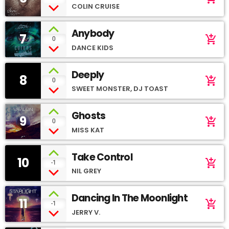
COLIN CRUISE
Anybody
7
add_shopping_cart
0
DANCE KIDS
Deeply
8
add_shopping_cart
0
SWEET MONSTER, DJ TOAST
Ghosts
9
add_shopping_cart
0
MISS KAT
Take Control
10
add_shopping_cart
-1
NIL GREY
Dancing In The Moonlight
11
add_shopping_cart
-1
JERRY V.