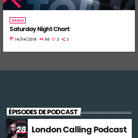
DANCE
Saturday Night Chart
today
14/04/2018
66
2
2
ÉPISODES DE PODCAST
London Calling Podcast