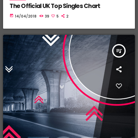
The Official UK Top Singles Chart
today
14/04/2018
39
5
2
queue_music