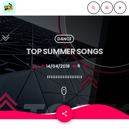
search
menu
play_arrow
DANCE
TOP SUMMER SONGS
14/04/2018
6
today
share
email