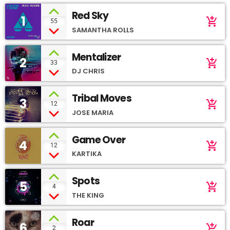
Red Sky
1
add_shopping_cart
55
SAMANTHA ROLLS
Mentalizer
2
add_shopping_cart
33
DJ CHRIS
Tribal Moves
3
add_shopping_cart
12
JOSE MARIA
Game Over
4
add_shopping_cart
12
KARTIKA
Spots
5
add_shopping_cart
4
THE KING
Roar
6
add_shopping_cart
2