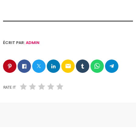
ÉCRIT PAR:
ADMIN
email
RATE IT