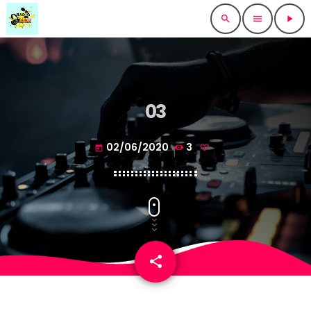
search
menu
play_arrow
03
02/06/2020
3
today
share
email