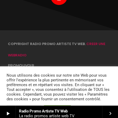
COPYRIGHT RADIO PROMO ARTISTE TV WEB.
CREER UNE
WEBRADIO
PROMOUVOIR
CONTACTS
EQUIPE
Nous utilisons des cookies sur notre site Web pour vous
CONFIDENTIALITÉ
offrir l'expérience la plus pertinente en mémorisant vos
DJ
préférences et en répétant vos visites. En cliquant sur «
Tout accepter », vous consentez à l'utilisation de TOUS les
cookies. Cependant, vous pouvez visiter les « Paramètres
des cookies » pour fournir un consentement contrôlé.
Paramètres Cookie
Tout accepter
Radio Promo Artiste TV Web
play_arrow
keyboard_arrow_right
La radio promos artiste web TV