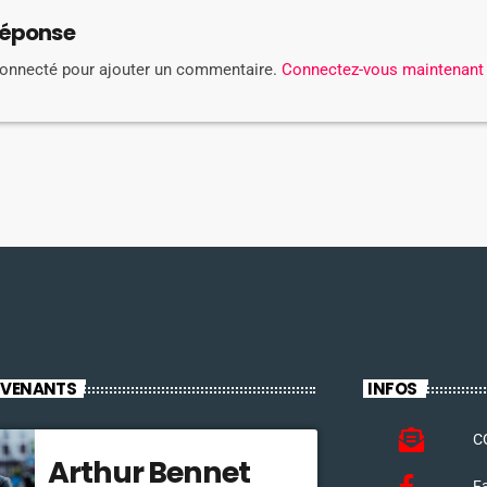
réponse
connecté pour ajouter un commentaire.
Connectez-vous maintenant
RVENANTS
INFOS
C
Arthur Bennet
F