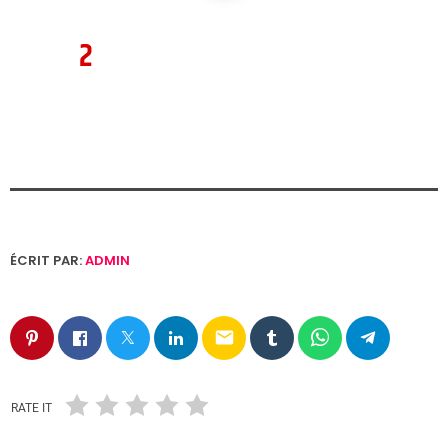
ÉCRIT PAR:
ADMIN
email
RATE IT