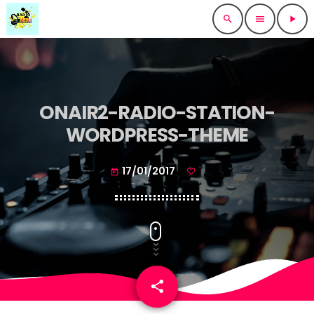
search
menu
play_arrow
ONAIR2-RADIO-STATION-
WORDPRESS-THEME
17/01/2017
today
share
email