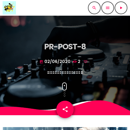
search
menu
play_arrow
PR-POST-8
02/06/2020
2
today
share
email