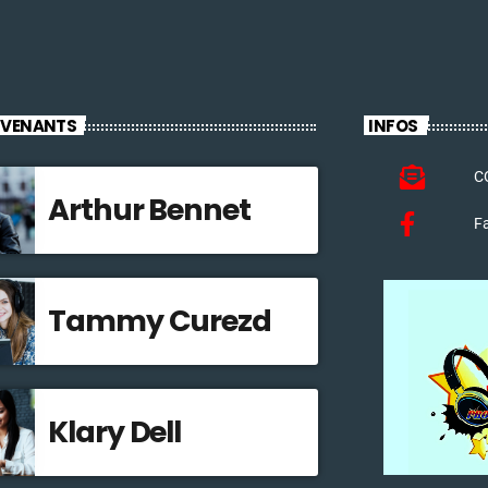
RVENANTS
INFOS
C
Arthur Bennet
F
Tammy Curezd
Klary Dell