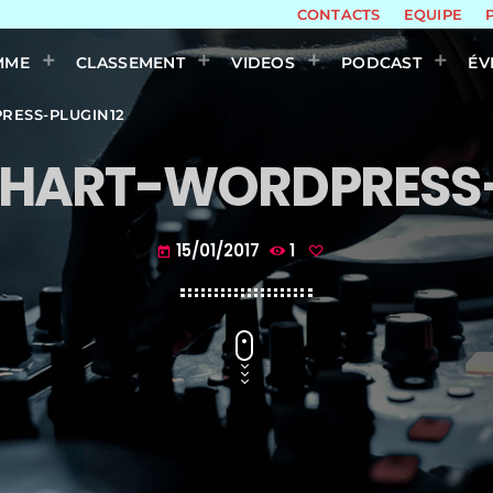
CONTACTS
EQUIPE
MME
CLASSEMENT
VIDEOS
PODCAST
ÉV
RESS-PLUGIN12
HART-WORDPRESS-
15/01/2017
1
today