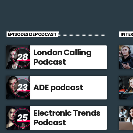
ÉPISODES DE PODCAST
INTE
London Calling
Podcast
ADE podcast
Electronic Trends
Podcast