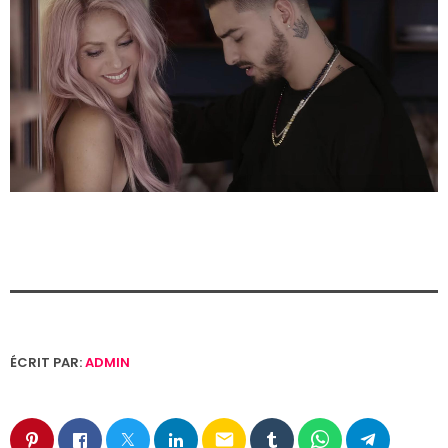
ÉCRIT PAR:
ADMIN
email