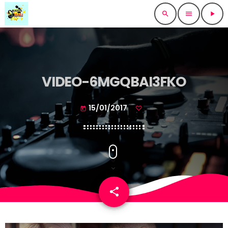
search
menu
play_arrow
VIDEO-6MGQBAI3FKO
15/01/2017
today
share
email