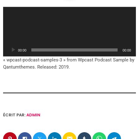
L
e
c
t
e
u
00:00
00:00
r
a
« wpcast-podcast-samples-3 » from Wpcast Podcast Sample by
u
Qantumthemes. Released: 2019.
d
i
o
ÉCRIT PAR:
ADMIN
email