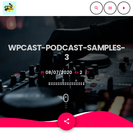
search
menu
play_arrow
WPCAST-PODCAST-SAMPLES-
3
08/07/2020
2
today
share
email